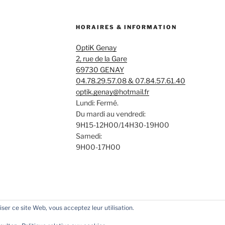
HORAIRES & INFORMATION
OptiK Genay
2, rue de la Gare
69730 GENAY
04.78.29.57.08 & 07.84.57.61.40
optik.genay@hotmail.fr
Lundi: Fermé.
Du mardi au vendredi:
9H15-12H00/14H30-19H00
Samedi:
9H00-17H00
liser ce site Web, vous acceptez leur utilisation.
ent propulsé par WordPress